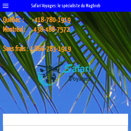
Safari Voyages: le spécialiste du Maghreb
Québec : 418-780-1919
Montréal : 438-488-7572
Sans frais : 1 866-783-1919