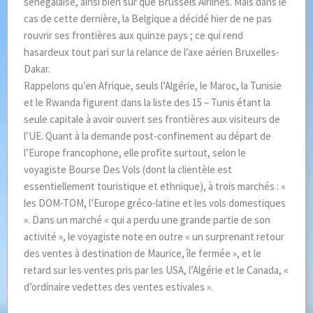
sénégalaise, ainsi bien sûr que Brussels Airlines. Mais dans le
cas de cette dernière, la Belgique a décidé hier de ne pas
rouvrir ses frontières aux quinze pays ; ce qui rend
hasardeux tout pari sur la relance de l’axe aérien Bruxelles-
Dakar.
Rappelons qu’en Afrique, seuls l’Algérie, le Maroc, la Tunisie
et le Rwanda figurent dans la liste des 15 – Tunis étant la
seule capitale à avoir ouvert ses frontières aux visiteurs de
l’UE. Quant à la demande post-confinement au départ de
l’Europe francophone, elle profite surtout, selon le
voyagiste Bourse Des Vols (dont la clientèle est
essentiellement touristique et ethnique), à trois marchés : «
les DOM-TOM, l’Europe gréco-latine et les vols domestiques
». Dans un marché « qui a perdu une grande partie de son
activité », le voyagiste note en outre « un surprenant retour
des ventes à destination de Maurice, île fermée », et le
retard sur les ventes pris par les USA, l’Algérie et le Canada, «
d’ordinaire vedettes des ventes estivales ».