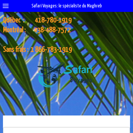
Safari Voyages: le spécialiste du Maghreb
Québec : 418-780-1919
Montréal : 438-488-7572
Sans frais : 1 866-783-1919