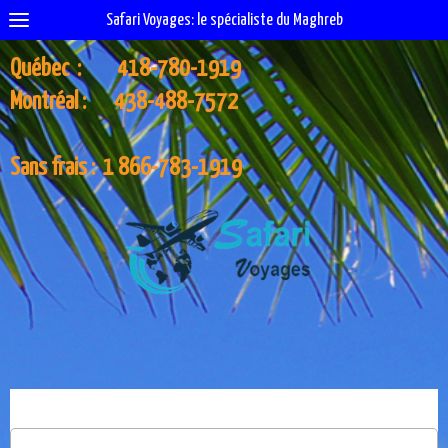
Safari Voyages: le spécialiste du Maghreb
Québec : 418-780-1919
Montréal : 438-488-7572
Sans frais : 1 866-783-1919